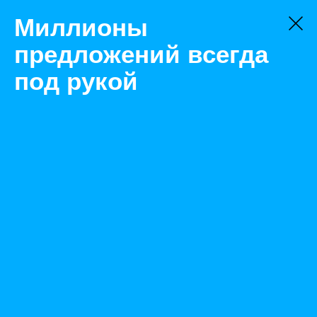
Миллионы
предложений всегда
под рукой
Не нашли, что искали?
Оставьте заявку на поиск
Фильтр
Цена:
ок
-
₽
Найденные объявления