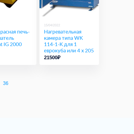
15/04/2022
расная печь-
Нагревательная
ватель
камера типа WK
t IG 2000
114-1-K для 1
еврокуба или 4 х 205
л бочек
21500₽
36