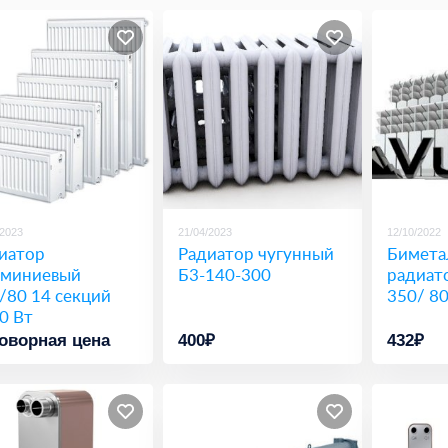
/2023
21/04/2023
12/10/2022
иатор
Радиатор чугунный
Бимета
миниевый
Б3-140-300
радиат
/80 14 секций
350/ 8
0 Вт
оворная цена
400₽
432₽