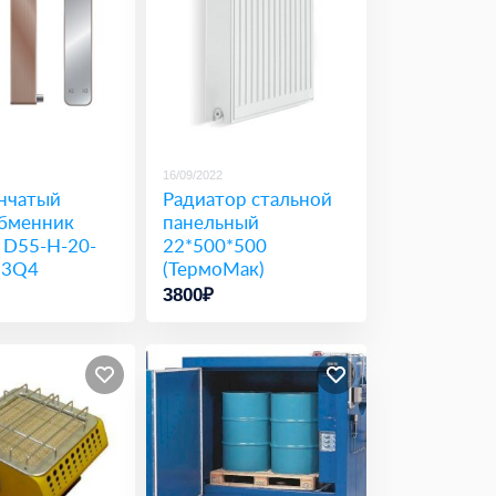
16/09/2022
нчатый
Радиатор стальной
бменник
панельный
 D55-H-20-
22*500*500
3Q4
(ТермоМак)
619)
3800₽