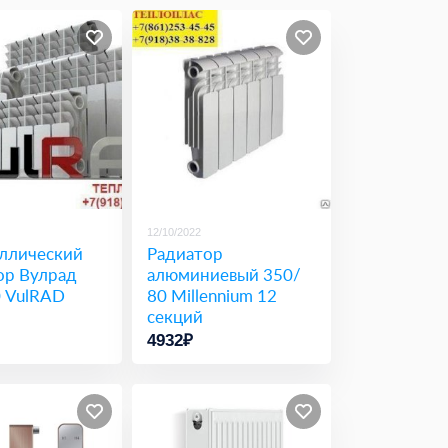
12/10/2022
ллический
Радиатор
ор Вулрад
алюминиевый 350/
0 VulRAD
80 Millennium 12
секций
4932₽