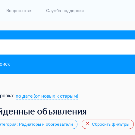
Вопрос-ответ
Служба поддержки
поиск
по дате (от новых к старым)
ровка:
йденные объявления
тегория: Радиаторы и обогреватели
Сбросить фильтры