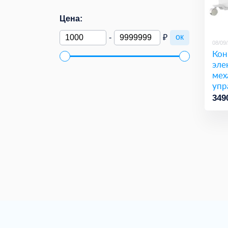
Цена:
ок
-
₽
08/09
Кон
эле
мех
упр
Kal
349
11, 