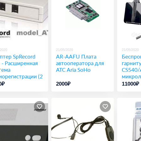
/2020
21/05/2020
21/05/2020
птер SpRecord
AR-AAFU Плата
Беспро
 - Расширенная
автооператора для
гарниту
тема
АТС Aria SoHo
CS540/A
иорегистрации (2
микрол
ала)
0₽
2000₽
11000₽