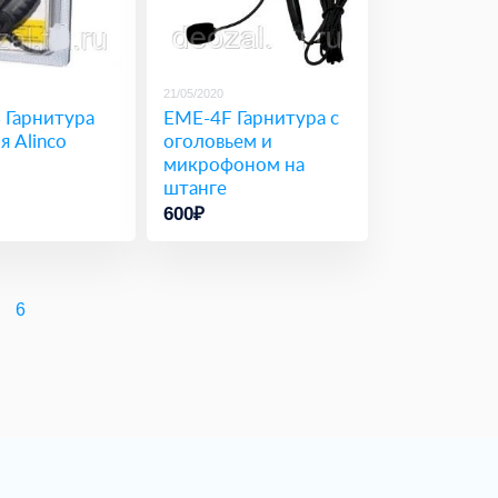
21/05/2020
 Гарнитура
EME-4F Гарнитура с
 Alinco
оголовьем и
микрофоном на
штанге
600₽
6