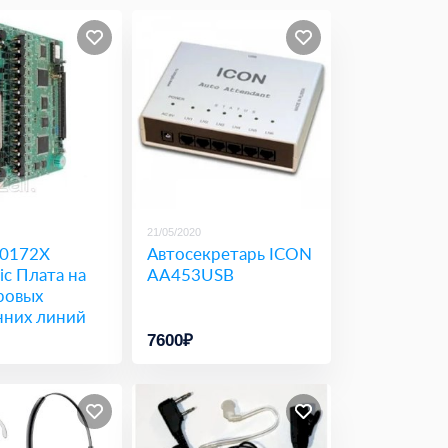
21/05/2020
0172X
Автосекретарь ICON
ic Плата на
AA453USB
ровых
нних линий
7600₽