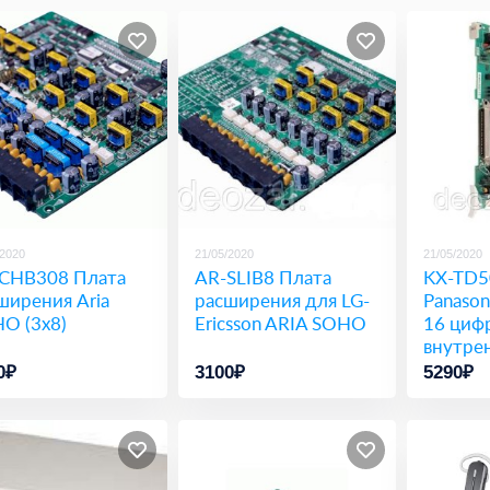
/2020
21/05/2020
21/05/2020
CHB308 Плата
AR-SLIB8 Плата
KX-TD5
ширения Aria
расширения для LG-
Panason
O (3x8)
Ericsson ARIA SOHO
16 циф
внутре
0₽
3100₽
5290₽