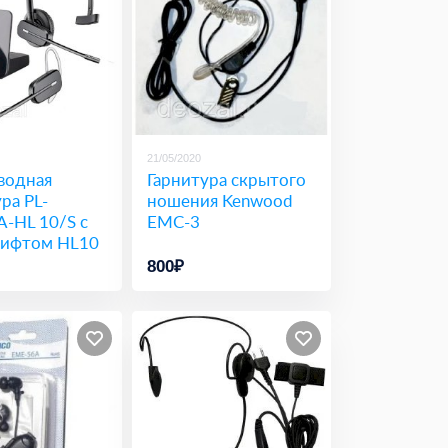
21/05/2020
водная
Гарнитура скрытого
ра PL-
ношения Kenwood
-HL 10/S с
EMC-3
ифтом HL10
800₽