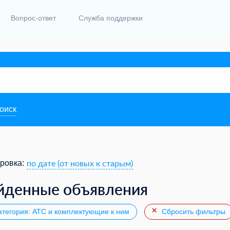
Вопрос-ответ
Служба поддержки
поиск
по дате (от новых к старым)
ровка:
йденные объявления
тегория: АТС и комплектующие к ним
Сбросить фильтры