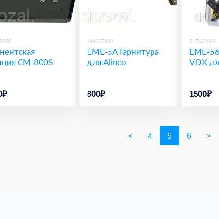
/2020
21/05/2020
21/05/2020
нентская
EME-5A Гарнитура
EME-56
нция СМ-800S
для Alinco
VOX для
0₽
800₽
1500₽
<
4
5
6
>