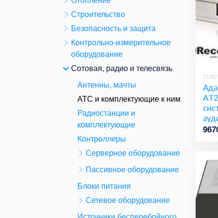
Отопление
Строительство
Безопасность и защита
Контрольно-измерительное
оборудование
Сотовая, радио и телесвязь
21/05
Антенны, мачты
Ада
AТ2
АТС и комплектующие к ним
сис
Радиостанции и
ауд
комплектующие
кан
967
Контроллеры
Серверное оборудование
Пассивное оборудование
Блоки питания
Сетевое оборудование
Источники бесперебойного