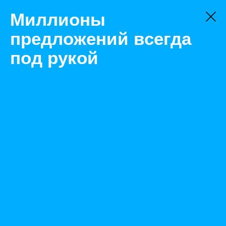
Миллионы
предложений всегда
под рукой
Не нашли, что искали?
Оставьте заявку на поиск
Фильтр
Цена:
ок
-
₽
Найденные объявления