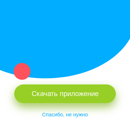
Купи север - уникальный сервис объявлений для частных лиц
и организаций в рамках нашего севера.
Не нашел нужную вещь или услугу в каталоге? Оставь запрос
оператору. Мы сами найдем все, что нужно. Тебе остается
только ждать звонка.
Скачать приложение
Спасибо, не нужно