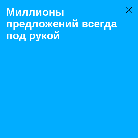
Миллионы
предложений всегда
под рукой
Не нашли, что искали?
Оставьте заявку на поиск
Фильтр
Цена:
ок
-
₽
Найденные объявления