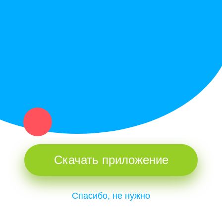
Купи север - уникальный сервис объявлений для частных лиц
и организаций в рамках нашего севера.
Не нашел нужную вещь или услугу в каталоге? Оставь запрос
оператору. Мы сами найдем все, что нужно. Тебе остается
только ждать звонка.
Скачать приложение
Спасибо, не нужно