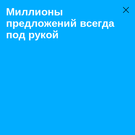
Миллионы
предложений всегда
под рукой
Не нашли, что искали?
Оставьте заявку на поиск
Фильтр
Цена:
ок
-
₽
Найденные объявления