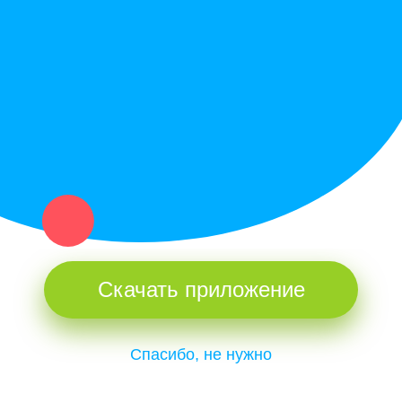
Купи север - уникальный сервис объявлений для частных лиц
и организаций в рамках нашего севера.
Не нашел нужную вещь или услугу в каталоге? Оставь запрос
оператору. Мы сами найдем все, что нужно. Тебе остается
только ждать звонка.
Скачать приложение
Спасибо, не нужно