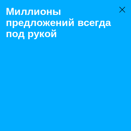
Миллионы
предложений всегда
под рукой
Не нашли, что искали?
Оставьте заявку на поиск
Фильтр
Цена:
ок
-
₽
Найденные объявления