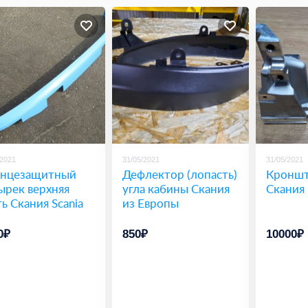
/2021
31/05/2021
31/05/2021
нцезащитный
Дефлектор (лопасть)
Кроншт
ырек верхняя
угла кабины Скания
Скания 
ть Скания Scania
из Европы
0₽
850₽
10000₽