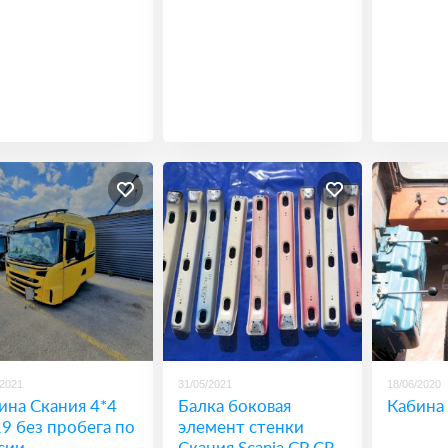
/2021
31/05/2021
18/06/2020
ина Скания 4*4
Балка боковая
Кабина
9 без пробега по
элемент стенки
сии
Скания Scania CP CR