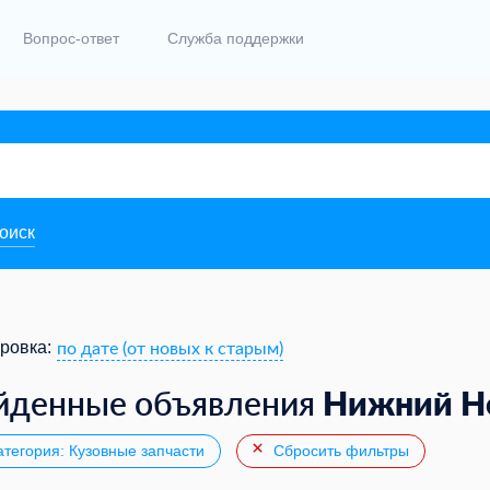
Вопрос-ответ
Служба поддержки
поиск
по дате (от новых к старым)
ровка:
Нижний Н
йденные объявления
тегория: Кузовные запчасти
Сбросить фильтры