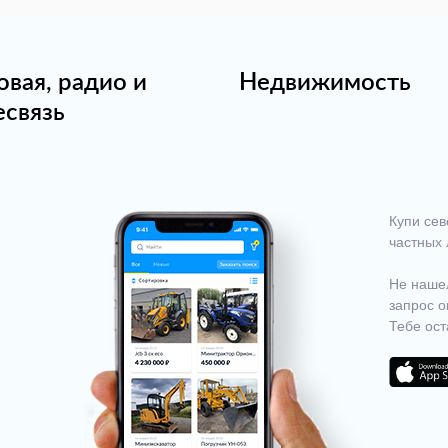
овая, радио и
Недвижимость
есвязь
Купи сев
частных 
Не нашел
запрос о
Тебе ост