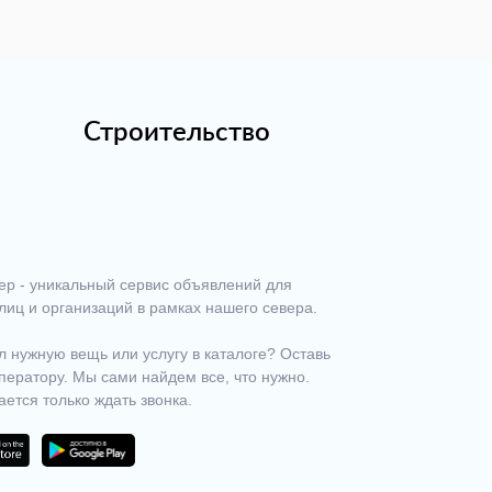
Строительство
ер - уникальный сервис объявлений для
лиц и организаций в рамках нашего севера.
 нужную вещь или услугу в каталоге? Оставь
ператору. Мы сами найдем все, что нужно.
ается только ждать звонка.