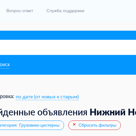
Вопрос-ответ
Служба поддержки
поиск
по дате (от новых к старым)
ровка:
Нижний Н
йденные объявления
тегория: Грузовики-цистерны
Сбросить фильтры