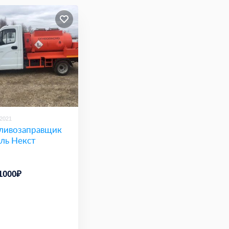
/2021
ливозаправщик
ель Некст
1000₽