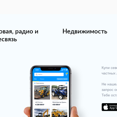
овая, радио и
Недвижимость
есвязь
Купи сев
частных 
Не нашел
запрос о
Тебе ост