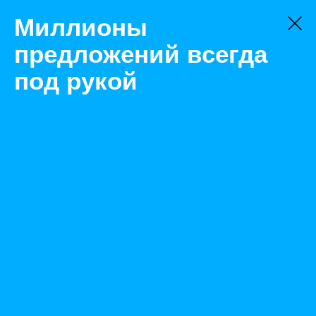
Миллионы
предложений всегда
под рукой
Не нашли, что искали?
Оставьте заявку на поиск
Фильтр
Цена:
ок
-
₽
Найденные объявления