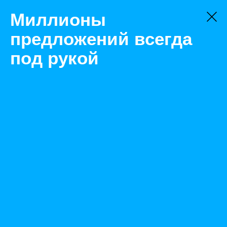
Миллионы
предложений всегда
под рукой
Не нашли, что искали?
Оставьте заявку на поиск
Фильтр
Цена:
ок
-
₽
Характеристики
Состояние: