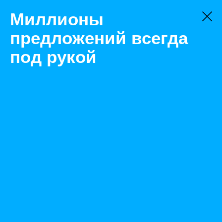
Миллионы
предложений всегда
под рукой
Не нашли, что искали?
Оставьте заявку на поиск
Фильтр
Цена:
ок
-
₽
Найденные объявления