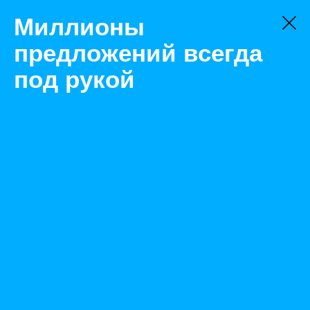
Миллионы
предложений всегда
под рукой
Не нашли, что искали?
Оставьте заявку на поиск
Фильтр
Цена:
ок
-
₽
Найденные объявления