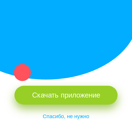
Купи север - уникальный сервис объявлений для частных лиц
и организаций в рамках нашего севера.
Не нашел нужную вещь или услугу в каталоге? Оставь запрос
оператору. Мы сами найдем все, что нужно. Тебе остается
только ждать звонка.
Скачать приложение
Спасибо, не нужно