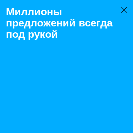
Миллионы
предложений всегда
под рукой
Не нашли, что искали?
Оставьте заявку на поиск
Фильтр
Цена:
ок
-
₽
Найденные объявления