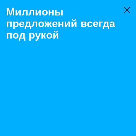
Миллионы
предложений всегда
под рукой
Не нашли, что искали?
Оставьте заявку на поиск
Фильтр
Цена:
ок
-
₽
Найденные объявления