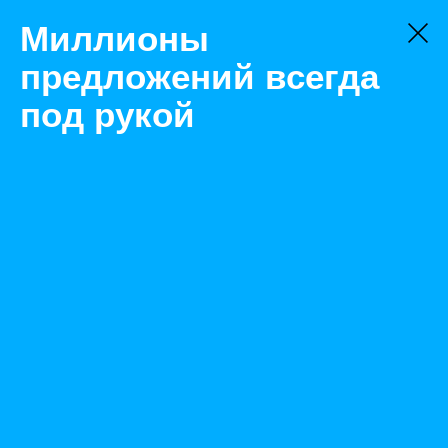
Миллионы
предложений всегда
под рукой
Не нашли, что искали?
Оставьте заявку на поиск
Фильтр
Цена:
ок
-
₽
Найденные объявления