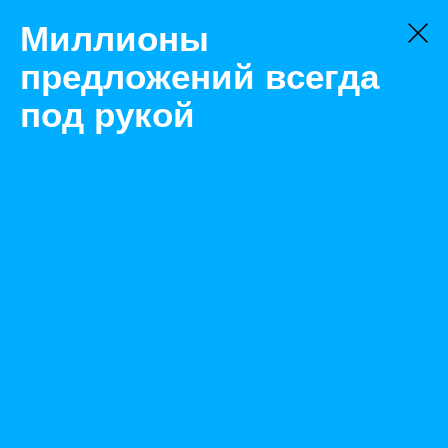
Миллионы
предложений всегда
под рукой
Не нашли, что искали?
Оставьте заявку на поиск
Фильтр
Цена:
ок
-
₽
Найденные объявления