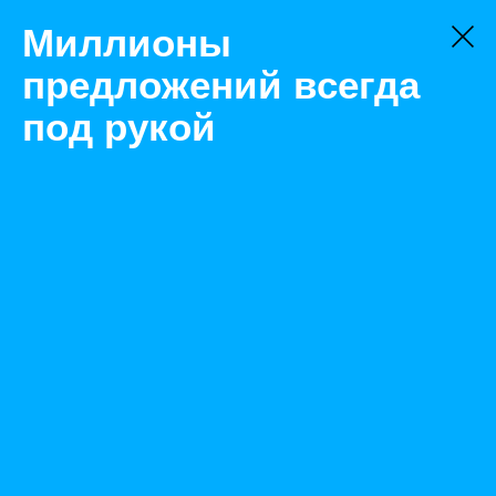
Миллионы
предложений всегда
под рукой
Не нашли, что искали?
Оставьте заявку на поиск
Фильтр
Цена:
ок
-
₽
Найденные объявления