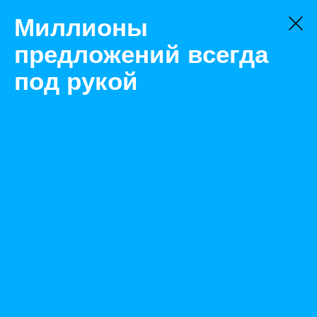
Миллионы
предложений всегда
под рукой
Не нашли, что искали?
Оставьте заявку на поиск
Фильтр
Цена:
ок
-
₽
Найденные объявления