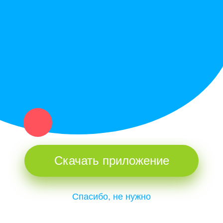
Купи север - уникальный сервис объявлений для частных лиц
и организаций в рамках нашего севера.
Не нашел нужную вещь или услугу в каталоге? Оставь запрос
оператору. Мы сами найдем все, что нужно. Тебе остается
только ждать звонка.
Скачать приложение
Спасибо, не нужно