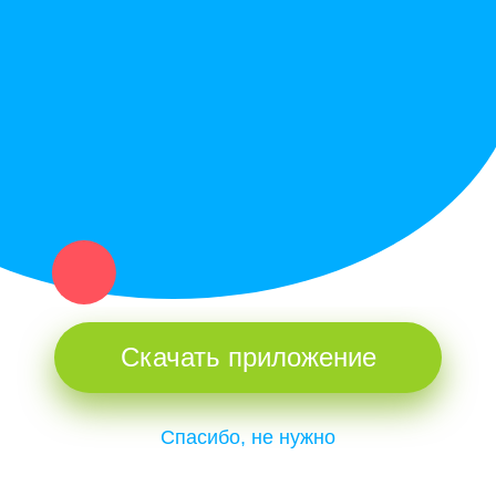
Купи север - уникальный сервис объявлений для частных лиц
и организаций в рамках нашего севера.
Не нашел нужную вещь или услугу в каталоге? Оставь запрос
оператору. Мы сами найдем все, что нужно. Тебе остается
только ждать звонка.
Скачать приложение
Спасибо, не нужно