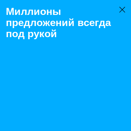
Миллионы
предложений всегда
под рукой
Не нашли, что искали?
Оставьте заявку на поиск
Фильтр
Цена:
ок
-
₽
Найденные объявления