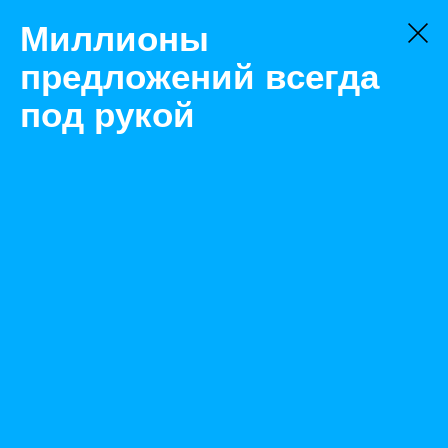
Миллионы
предложений всегда
под рукой
Не нашли, что искали?
Оставьте заявку на поиск
Фильтр
Цена:
ок
-
₽
Найденные объявления