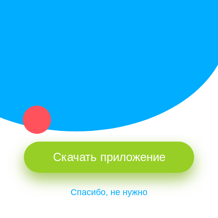
Купи север - уникальный сервис объявлений для частных лиц
и организаций в рамках нашего севера.
Не нашел нужную вещь или услугу в каталоге? Оставь запрос
оператору. Мы сами найдем все, что нужно. Тебе остается
только ждать звонка.
Скачать приложение
Спасибо, не нужно