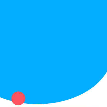
Правила сайта
Вопрос ответ
Служба поддержки
Политика конфиденциальности
Купи север - уникальный сервис объявлений для частных лиц
и организаций в рамках нашего севера.
Не нашел нужную вещь или услугу в каталоге? Оставь запрос
оператору. Мы сами найдем все, что нужно. Тебе остается
только ждать звонка.