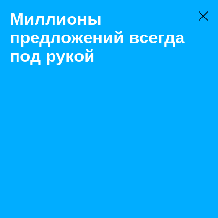
Миллионы
предложений всегда
под рукой
Не нашли, что искали?
Оставьте заявку на поиск
Фильтр
Цена:
ок
-
₽
Найденные объявления