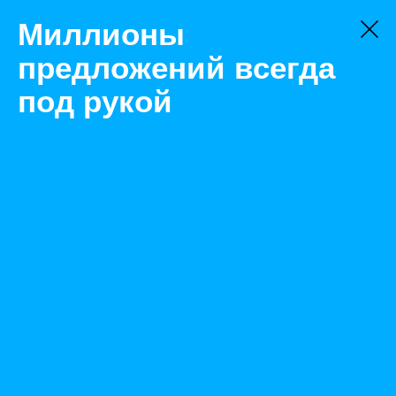
Миллионы
предложений всегда
под рукой
Не нашли, что искали?
Оставьте заявку на поиск
Фильтр
Цена:
ок
-
₽
Найденные объявления