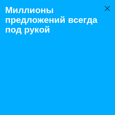
Миллионы
предложений всегда
под рукой
Не нашли, что искали?
Оставьте заявку на поиск
Фильтр
Цена:
ок
-
₽
Найденные объявления