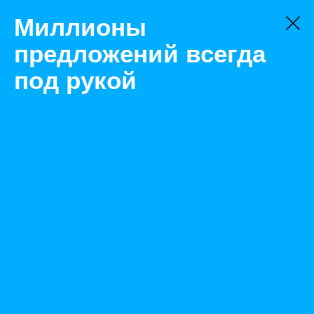
Миллионы
предложений всегда
под рукой
Не нашли, что искали?
Оставьте заявку на поиск
Фильтр
Цена:
ок
-
₽
Найденные объявления