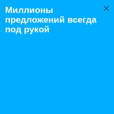
Миллионы
предложений всегда
под рукой
Не нашли, что искали?
Оставьте заявку на поиск
Фильтр
Цена:
ок
-
₽
Найденные объявления