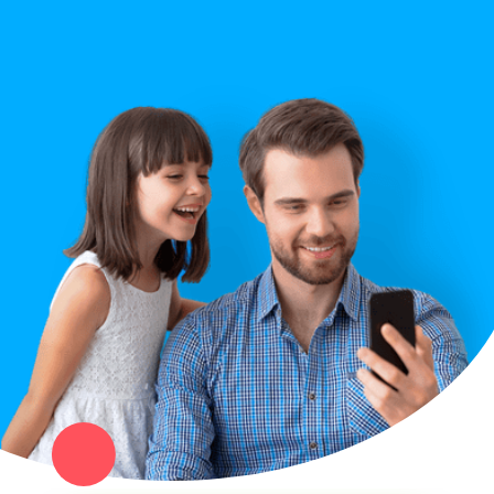
Правила сайта
Вопрос ответ
Служба поддержки
Политика конфиденциальности
Купи север - уникальный сервис объявлений для частных лиц
и организаций в рамках нашего севера.
Не нашел нужную вещь или услугу в каталоге? Оставь запрос
оператору. Мы сами найдем все, что нужно. Тебе остается
только ждать звонка.