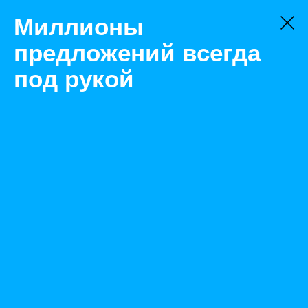
Миллионы
предложений всегда
под рукой
Не нашли, что искали?
Оставьте заявку на поиск
Фильтр
Цена:
ок
-
₽
Найденные объявления