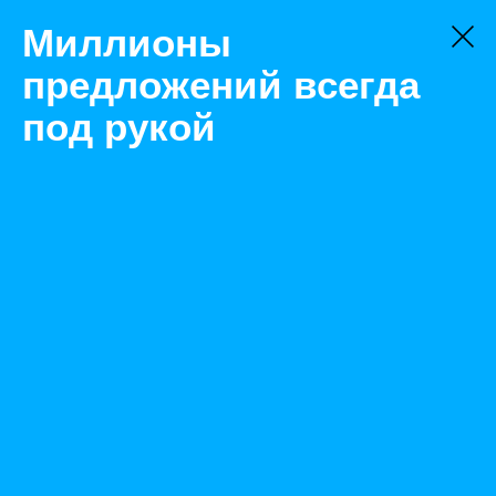
Миллионы
предложений всегда
под рукой
Не нашли, что искали?
Оставьте заявку на поиск
Фильтр
Цена:
ок
-
₽
Найденные объявления