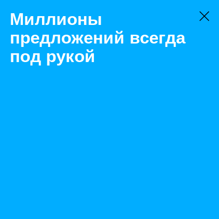
Миллионы
предложений всегда
под рукой
Не нашли, что искали?
Оставьте заявку на поиск
Фильтр
Цена:
ок
-
₽
Найденные объявления