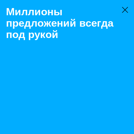
Миллионы
предложений всегда
под рукой
Не нашли, что искали?
Оставьте заявку на поиск
Фильтр
Цена:
ок
-
₽
Найденные объявления