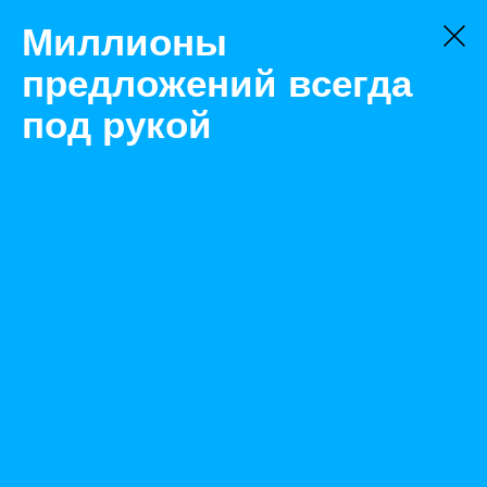
Миллионы
предложений всегда
под рукой
Не нашли, что искали?
Оставьте заявку на поиск
Фильтр
Цена:
ок
-
₽
Найденные объявления