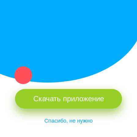
Купи север - уникальный сервис объявлений для частных лиц
и организаций в рамках нашего севера.
Не нашел нужную вещь или услугу в каталоге? Оставь запрос
оператору. Мы сами найдем все, что нужно. Тебе остается
только ждать звонка.
Скачать приложение
Спасибо, не нужно