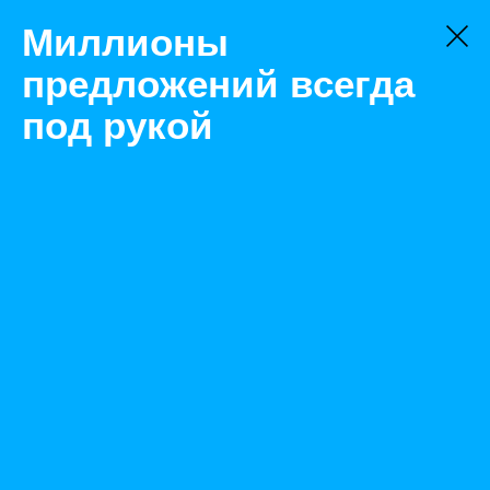
Миллионы
предложений всегда
под рукой
Не нашли, что искали?
Оставьте заявку на поиск
Фильтр
Цена:
ок
-
₽
Найденные объявления