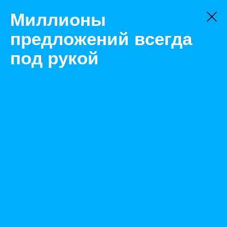
Миллионы
предложений всегда
под рукой
Не нашли, что искали?
Оставьте заявку на поиск
Фильтр
Цена:
ок
-
₽
Характеристики
Состояние: