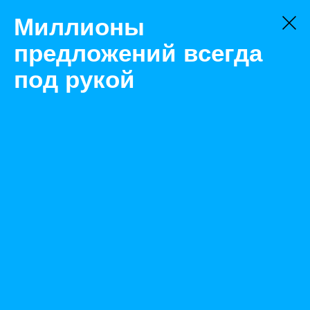
Миллионы
предложений всегда
под рукой
Не нашли, что искали?
Оставьте заявку на поиск
Фильтр
Цена:
ок
-
₽
Найденные объявления