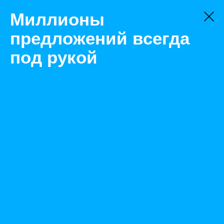
Миллионы
предложений всегда
под рукой
Не нашли, что искали?
Оставьте заявку на поиск
Фильтр
Цена:
ок
-
₽
Найденные объявления