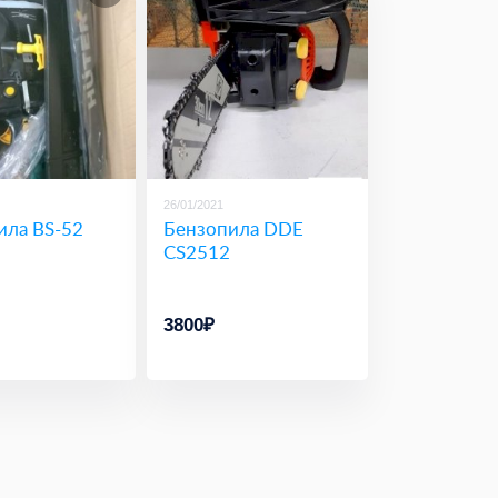
26/01/2021
ила BS-52
Бензопила DDE
CS2512
3800₽