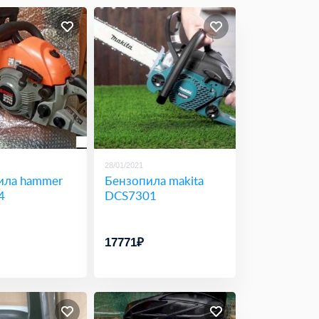
28/01/2021
ила hammer
Бензопила makita
4
DCS7301
17771₽