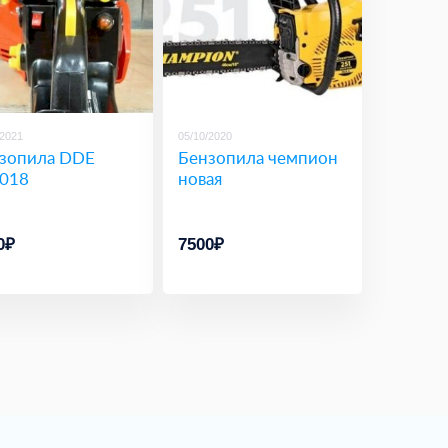
/2021
05/10/2020
зопила DDE
Бензопила чемпион
018
новая
0₽
7500₽