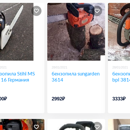
/2021
28/01/2021
28/01/2021
зопила Stihl MS
бензопила sungarden
бензоп
 16 Германия
3614
bpl 381
00₽
2992₽
3333₽