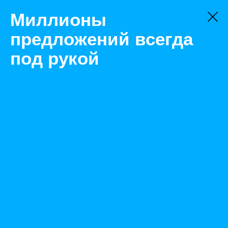
Миллионы
предложений всегда
под рукой
Не нашли, что искали?
Оставьте заявку на поиск
Фильтр
Цена:
ок
-
₽
Найденные объявления