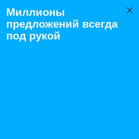
Миллионы
предложений всегда
под рукой
Не нашли, что искали?
Оставьте заявку на поиск
Фильтр
Цена:
ок
-
₽
Найденные объявления