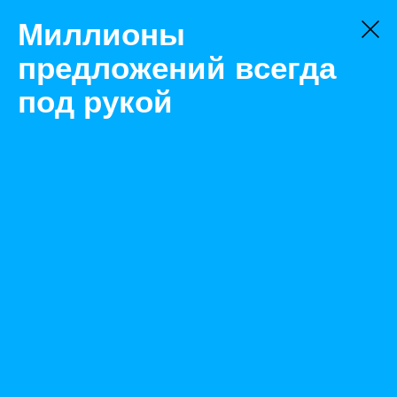
Миллионы
предложений всегда
под рукой
Не нашли, что искали?
Оставьте заявку на поиск
Фильтр
Цена:
ок
-
₽
Найденные объявления