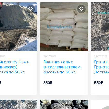
/2022
29/07/2022
29/07/2022
игололед (соль
Галитная соль с
Гранитн
ническая)
антислеживателем,
Гранотс
овка по 50 кг.
фасовка по 50 кг.
Доставк
₽
350₽
550₽