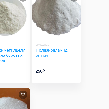
29/09/2021
симетилцелл
Полиакриламид
для буровых
оптом
ров
250₽