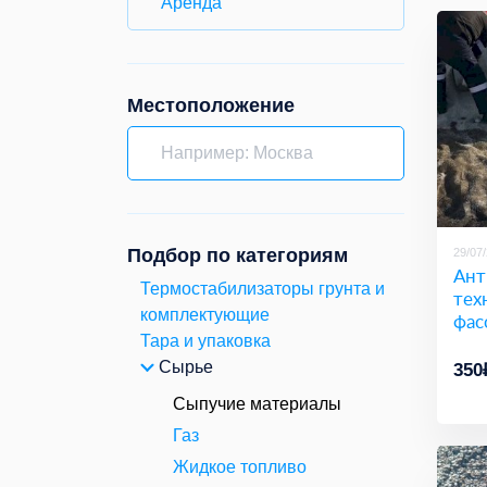
Аренда
Местоположение
Подбор по категориям
29/07
Ант
Термостабилизаторы грунта и
тех
комплектующие
фас
Тара и упаковка
Сырье
350
Сыпучие материалы
Газ
Жидкое топливо