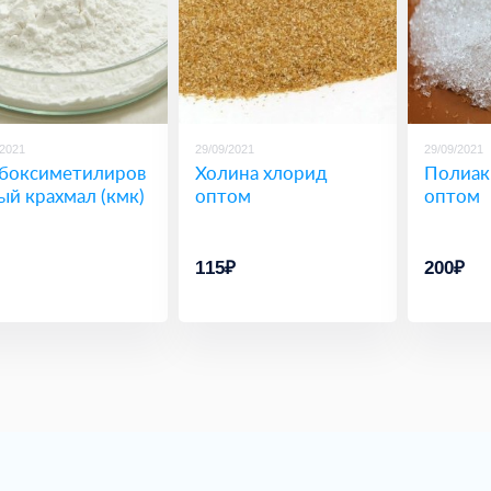
/2021
29/09/2021
29/09/2021
боксиметилиров
Холина хлорид
Полиак
ый крахмал (кмк)
оптом
оптом
115₽
200₽