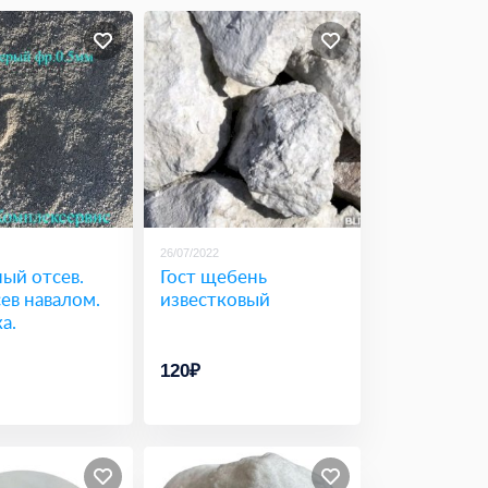
26/07/2022
ый отсев.
Гост щебень
ев навалом.
известковый
а.
120₽