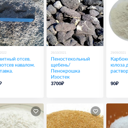
/2022
26/10/2021
29/09/2021
нитный отсев.
Пеностекольный
Карбок
нотсев навалом.
щебень/
юлоза 
тавка.
Пенокрошка
раство
Изостек
₽
3700₽
90₽