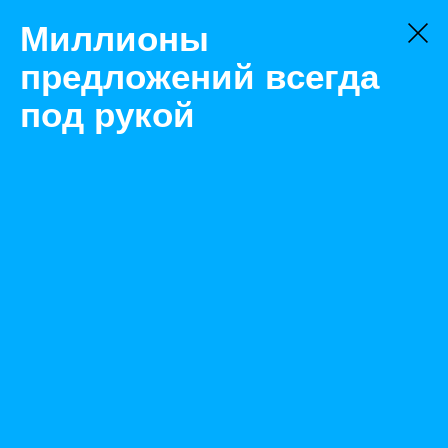
Миллионы
предложений всегда
под рукой
Не нашли, что искали?
Оставьте заявку на поиск
Фильтр
Цена:
ок
-
₽
Найденные объявления