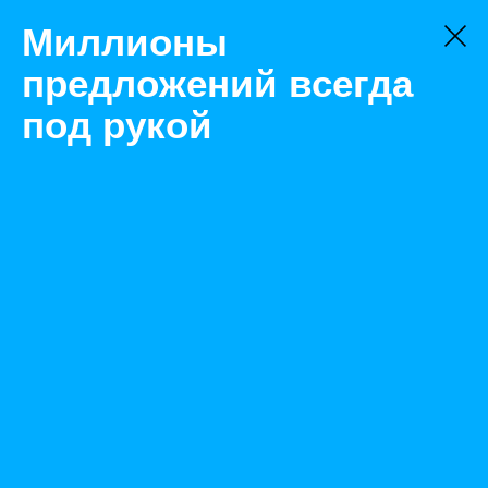
Миллионы
предложений всегда
под рукой
Не нашли, что искали?
Оставьте заявку на поиск
Фильтр
Цена:
ок
-
₽
Найденные объявления