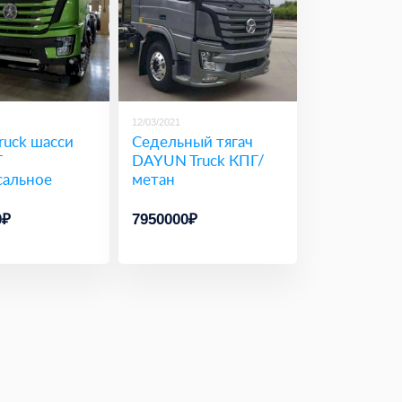
12/03/2021
ruck шасси
Седельный тягач
Г
DAYUN Truck КПГ/
сальное
метан
0₽
7950000₽