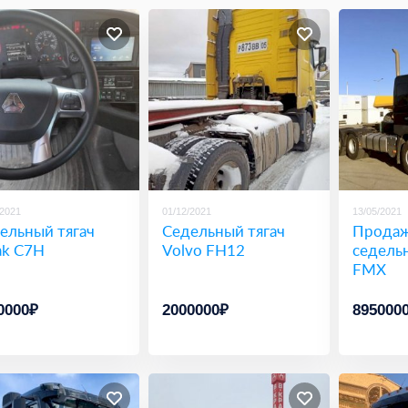
/2021
01/12/2021
13/05/2021
ельный тягач
Седельный тягач
Продаж
rak C7H
Volvo FH12
седельн
FMX
0000₽
2000000₽
895000