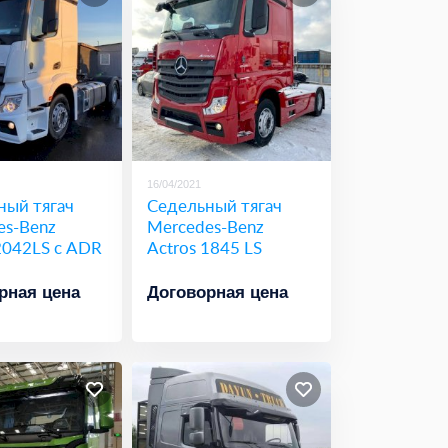
16/04/2021
ный тягач
Седельный тягач
es-Benz
Mercedes-Benz
2042LS с ADR
Actros 1845 LS
рная цена
Договорная цена