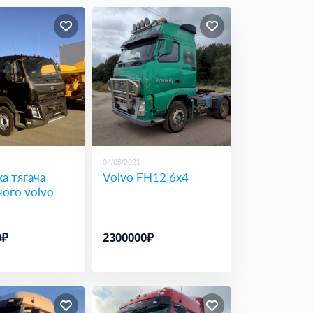
04/05/2021
а тягача
Volvo FH12 6х4
ого volvo
0₽
2300000₽