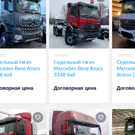
/2021
16/04/2021
16/04/2021
ельный тягач
Cедельный тягач
Седель
cedes-Benz Arocs
Mercedes-Benz Arocs
Merced
8 6x6
3348 6x6
Actros 
оворная цена
Договорная цена
Догово