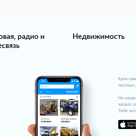
овая, радио и
Недвижимость
есвязь
Купи сев
частных 
Не нашел
запрос о
Тебе ост