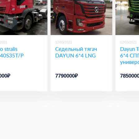
/2021
12/03/2021
12/03/2021
o stralis
Седельный тягач
Dayun T
40S35T/P
DAYUN 6*4 LNG
6*4 СП
универ
000₽
7790000₽
785000