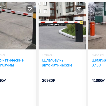
/2021
12/11/2021
29/06/2021
оматические
Шлагбаумы
Шлагба
гбаумы
автоматические
3750
90₽
26980₽
41000₽