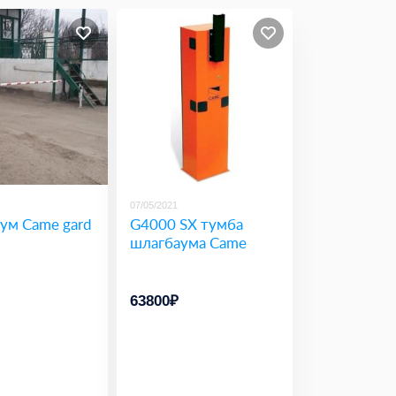
07/05/2021
ум Came gard
G4000 SX тумба
шлагбаума Came
63800₽