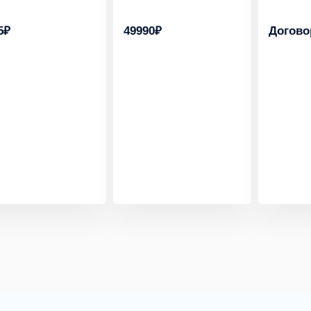
5₽
49990₽
Догово