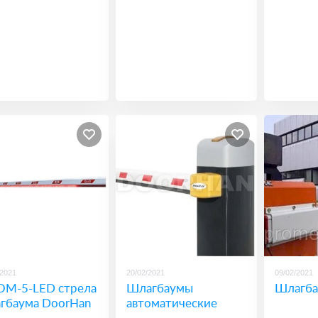
/2021
20/02/2021
09/02/2021
M-5-LED стрела
Шлагбаумы
Шлагба
гбаума DoorHan
автоматические