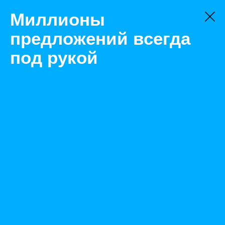
Миллионы
предложений всегда
под рукой
Не нашли, что искали?
Оставьте заявку на поиск
Фильтр
Цена:
ок
-
₽
Найденные объявления