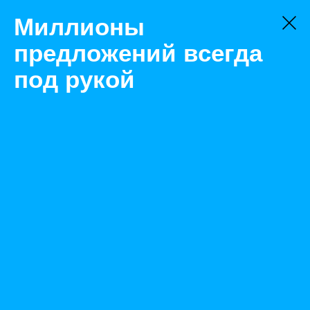
Миллионы
предложений всегда
под рукой
Не нашли, что искали?
Оставьте заявку на поиск
Фильтр
Цена:
ок
-
₽
Найденные объявления