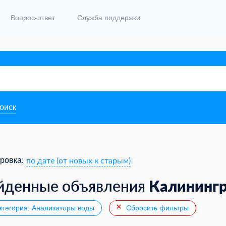
Вопрос-ответ
Служба поддержки
поиск
по дате (от новых к старым)
ровка:
Калининг
йденные объявления
тегория: Анализаторы воды
Сбросить фильтры