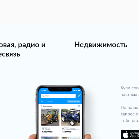
овая, радио и
Недвижимость
есвязь
Купи сев
частных 
Не нашел
запрос о
Тебе ост