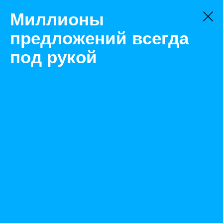
Миллионы
предложений всегда
под рукой
Не нашли, что искали?
Оставьте заявку на поиск
Фильтр
Цена:
ок
-
₽
Найденные объявления