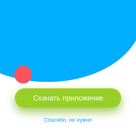
Купи север - уникальный сервис объявлений для частных лиц
и организаций в рамках нашего севера.
Не нашел нужную вещь или услугу в каталоге? Оставь запрос
оператору. Мы сами найдем все, что нужно. Тебе остается
только ждать звонка.
Скачать приложение
Спасибо, не нужно