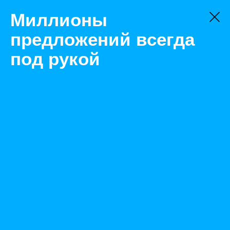
Миллионы
предложений всегда
под рукой
Не нашли, что искали?
Оставьте заявку на поиск
Фильтр
Цена:
ок
-
₽
Найденные объявления