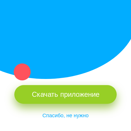
Купи север - уникальный сервис объявлений для частных лиц
и организаций в рамках нашего севера.
Не нашел нужную вещь или услугу в каталоге? Оставь запрос
оператору. Мы сами найдем все, что нужно. Тебе остается
только ждать звонка.
Скачать приложение
Спасибо, не нужно