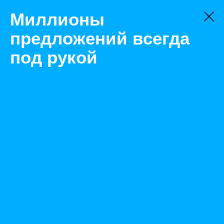
Миллионы
предложений всегда
под рукой
Не нашли, что искали?
Оставьте заявку на поиск
Фильтр
Цена:
ок
-
₽
Найденные объявления